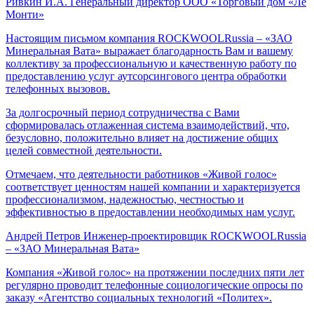
Ривкин И.А.
Генеральный директор ООО «Торговый дом «Ле
Монти»
Настоящим письмом компания ROCKWOOLRussia – «ЗАО
Минеральная Вата» выражает благодарность Вам и вашему
коллективу за профессиональную и качественную работу по
предоставлению услуг аутсорсингового центра обработки
телефонных вызовов.
За долгосрочный период сотрудничества с Вами
сформировалась отлаженная система взаимодействий, что,
безусловно, положительно влияет на достижение общих
целей совместной деятельности.
Отмечаем, что деятельности работников «Живой голос»
соответствует ценностям нашей компании и характеризуется
профессионализмом, надежностью, честностью и
эффективностью в предоставлении необходимых нам услуг.
Андрей Петров
Инженер-проектировщик ROCKWOOLRussia
– «ЗАО Минеральная Вата»
Компания «Живой голос» на протяжении последних пяти лет
регулярно проводит телефонные социологические опросы по
заказу «Агентство социальных технологий «Политех».